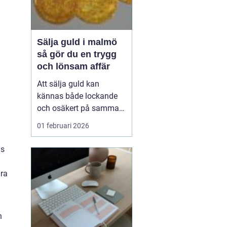
Sälja guld i malmö
så gör du en trygg
och lönsam affär
Att sälja guld kan
kännas både lockande
och osäkert på samma
gång. Många har
01 februari 2026
smycken liggande som
aldrig används: ärvda
ns
ringar, gamla halsband,
enstaka örhängen eller
dra
kanske tandguld.
Samtidigt är det svårt att
veta vad som är ett
h
rättvist pris, hur ...