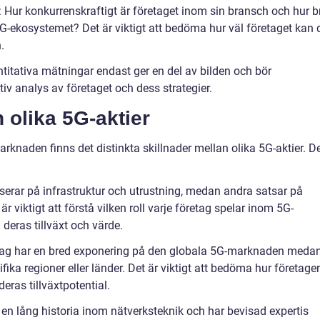
 Hur konkurrenskraftigt är företaget inom sin bransch och hur b
5G-ekosystemet? Det är viktigt att bedöma hur väl företaget kan 
.
ntitativa mätningar endast ger en del av bilden och bör
iv analys av företaget och dess strategier.
 olika 5G-aktier
arknaden finns det distinkta skillnader mellan olika 5G-aktier. D
userar på infrastruktur och utrustning, medan andra satsar på
är viktigt att förstå vilken roll varje företag spelar inom 5G-
deras tillväxt och värde.
etag har en bred exponering på den globala 5G-marknaden meda
ika regioner eller länder. Det är viktigt att bedöma hur företage
ras tillväxtpotential.
r en lång historia inom nätverksteknik och har bevisad expertis