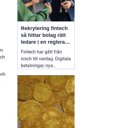
Rekrytering fintech
så hittar bolag rätt
ledare i en reglerad
tillväxtbransch
om
Fintech har gått från
och
nisch till vardag. Digitala
betalningar, nya
kreditlösningar och
och
krypto är en naturlig del
.
av finansmarknaden.
Samtidigt skruvas
regelverken åt och
konkurrensen om
erfarna ledare hårdnar.
Företag som lyckas med
08 februari 2026