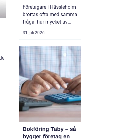
ekonomipartner
Företagare i Hässleholm
brottas ofta med samma
fråga: hur mycket av
ekonomin ska skötas
31 juli 2026
själv och när lönar det
sig att ta hjälp? En
redovisningsbyrå i
 de
Hässleholm kan fungera
som en extern
ekonomiavdelning som
både minskar risken för
fel och frigör t...
Bokföring Täby – så
bygger företag en