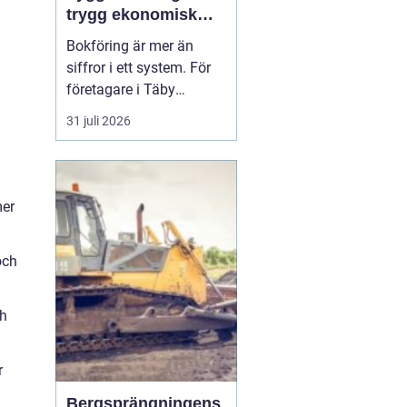
trygg ekonomisk
grund
Bokföring är mer än
siffror i ett system. För
företagare i Täby
handlar det om kontroll,
31 juli 2026
trygghet och möjligheten
att fatta kloka beslut i
vardagen. När ekonomin
är strukturerad och
mer
uppdaterad blir allt an...
och
ch
r
Bergsprängningens