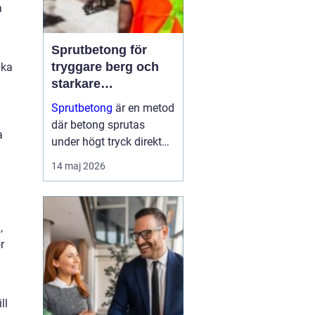
a
Sprutbetong för
tryggare berg och
lka
starkare
konstruktioner
Sprutbetong
är en metod
där betong sprutas
a
under högt tryck direkt
mot en yta, ofta berg
14 maj 2026
eller befintlig betong.
Tekniken ger en t&...
,
r
ll