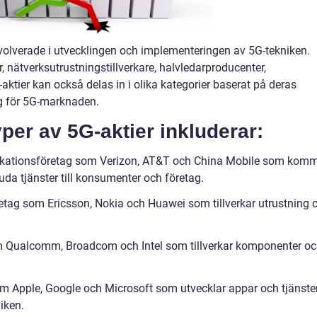
involverade i utvecklingen och implementeringen av 5G-tekniken.
, nätverksutrustningstillverkare, halvledarproducenter,
ktier kan också delas in i olika kategorier baserat på deras
 för 5G-marknaden.
per av 5G-aktier inkluderar:
nikationsföretag som Verizon, AT&T och China Mobile som kom
uda tjänster till konsumenter och företag.
öretag som Ericsson, Nokia och Huawei som tillverkar utrustning 
om Qualcomm, Broadcom och Intel som tillverkar komponenter o
om Apple, Google och Microsoft som utvecklar appar och tjänste
iken.