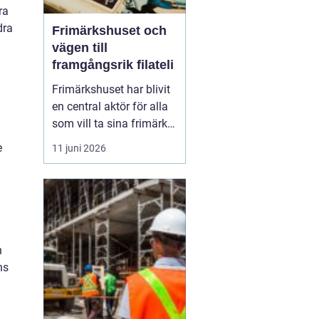
ra
dra
Frimärkshuset och
vägen till
framgångsrik filateli
Frimärkshuset har blivit
en central aktör för alla
som vill ta sina frimärks-
och myntsamlingar på
e
11 juni 2026
allvar. Genom
auktionsplattformen
Frimärkshuset får
samlare, arvingar och
investerare en tydlig väg
in i en a...
n
ns