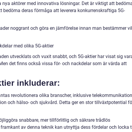
nya aktörer med innovativa lösningar. Det är viktigt att bedöm
tt bedöma deras förmåga att leverera konkurrenskraftiga 5G-
llnader noggrant och göra en jämförelse innan man bestämmer vi
kdelar med olika 5G-aktier
en utvecklats och vuxit snabbt, och 5G-aktier har visat sig var
en det finns också vissa för- och nackdelar som är värda att
ier inkluderar:
väntas revolutionera olika branscher, inklusive telekommunikation
on och hälso- och sjukvård. Detta ger en stor tillväxtpotential fö
liggöra snabbare, mer tillförlitlig och säkrare trådlös
framkant av denna teknik kan utnyttja dess fördelar och locka ti