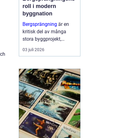
roll i modern
byggnation
Bergsprängning
är en
kritisk del av många
stora byggprojekt,
särskilt i områden med
03 juli 2026
kuperad terräng.
och
Tekniken möjliggör för
ingenjörer att
bokstavligen flytta berg
för att sk...