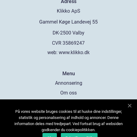
Adress
web:
www.klikko.dk
Menu
Annonsering
Om oss
Cookies
På vores website bruges cookies til at huske dine indstillinger,
Kontakta oss
statistik og personalisering af indhold og annoncer. Denne
Sitemap
information deles med tredjepart. Ved fortsat brug af websiden
godkender du cookiepolitikken.