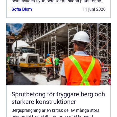
bokstavligen flytta berg för att skapa plats för ny
infrastruktur och byggnader. Men säkerhet och
Sofia Blom
11 juni 2026
precision är ...
Sprutbetong för tryggare berg och
starkare konstruktioner
Bergsprängning är en kritisk del av många stora
byggprojekt, särskilt i områden med kuperad