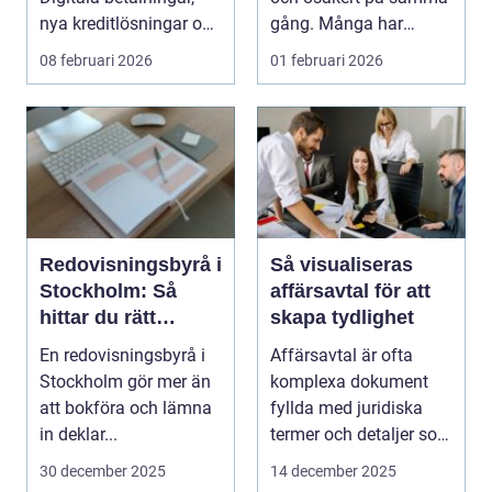
nya kreditlösningar och
gång. Många har
krypto är en ...
smycken liggande som
08 februari 2026
01 februari 2026
al...
Redovisningsbyrå i
Så visualiseras
Stockholm: Så
affärsavtal för att
hittar du rätt
skapa tydlighet
partner för
En redovisningsbyrå i
Affärsavtal är ofta
företagets ekonomi
Stockholm gör mer än
komplexa dokument
att bokföra och lämna
fyllda med juridiska
in deklar...
termer och detaljer som
kan var...
30 december 2025
14 december 2025