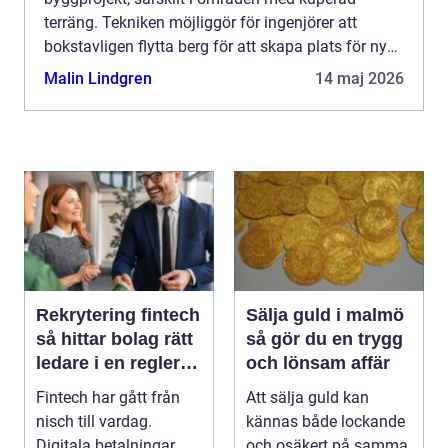
terräng. Tekniken möjliggör för ingenjörer att
bokstavligen flytta berg för att skapa plats för ny
infrastruktur och byggnader. Men säkerhet och
Malin Lindgren
14 maj 2026
precision är ...
Rekrytering fintech
Sälja guld i malmö
så hittar bolag rätt
så gör du en trygg
ledare i en reglerad
och lönsam affär
tillväxtbransch
Fintech har gått från
Att sälja guld kan
nisch till vardag.
kännas både lockande
Digitala betalningar,
och osäkert på samma