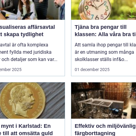
sualiseras affärsavtal
Tjäna bra pengar till
tt skapa tydlighet
klassen: Alla våra bra t
avtal är ofta komplexa
Att samla ihop pengar till kl
ent fyllda med juridiska
är en utmaning som många
 och detaljer som kan var...
skolklasser ställs inf&o...
ember 2025
01 december 2025
 mynt i Karlstad: En
Effektiv och miljövänlig
 till att omsätta guld
färgborttagning