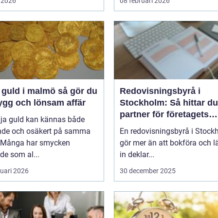
 2026
08 februari 2026
uld i malmö så gör du
Redovisningsbyrå i
ygg och lönsam affär
Stockholm: Så hittar du
partner för företagets
lja guld kan kännas både
ekonomi
nde och osäkert på samma
En redovisningsbyrå i Stock
 Många har smycken
gör mer än att bokföra och 
de som al...
in deklar...
ruari 2026
30 december 2025