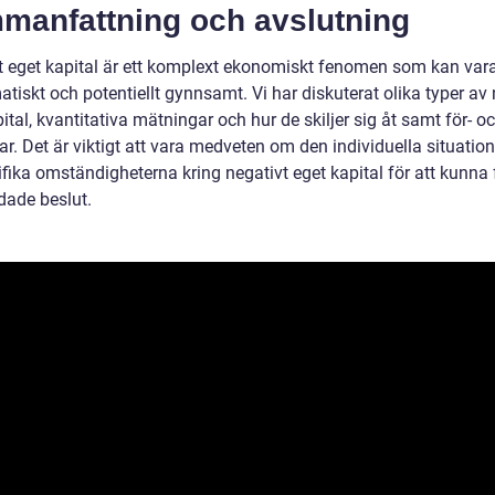
manfattning och avslutning
t eget kapital är ett komplext ekonomiskt fenomen som kan var
tiskt och potentiellt gynnsamt. Vi har diskuterat olika typer av 
ital, kvantitativa mätningar och hur de skiljer sig åt samt för- o
r. Det är viktigt att vara medveten om den individuella situatio
fika omständigheterna kring negativt eget kapital för att kunna 
dade beslut.