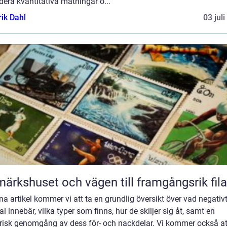
dera kvantitativa mätningar o...
rik Dahl
03 jul
märkshuset och vägen till framgångsrik fila
na artikel kommer vi att ta en grundlig översikt över vad negativ
al innebär, vilka typer som finns, hur de skiljer sig åt, samt en
orisk genomgång av dess för- och nackdelar. Vi kommer också at