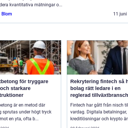
dera kvantitativa mätningar o...
a Blom
11 juni
tbetong för tryggare
Rekrytering fintech så hittar
 och starkare
bolag rätt ledare i en
truktioner
reglerad tillväxtbransc
betong är en metod där
Fintech har gått från nisch til
 sprutas under högt tryck
vardag. Digitala betalningar,
 mot en yta, ofta b...
kreditlösningar och krypto är 