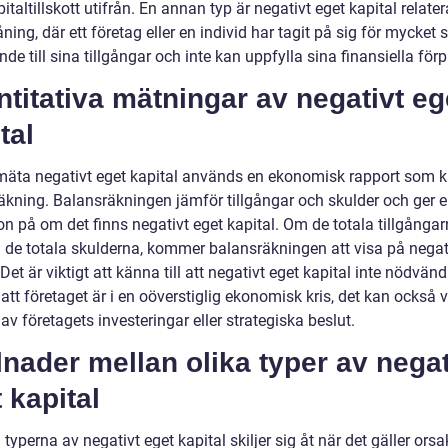
italtillskott utifrån. En annan typ är negativt eget kapital relaterat
ning, där ett företag eller en individ har tagit på sig för mycket s
nde till sina tillgångar och inte kan uppfylla sina finansiella förpl
titativa mätningar av negativt eg
tal
 mäta negativt eget kapital används en ekonomisk rapport som k
äkning. Balansräkningen jämför tillgångar och skulder och ger 
on på om det finns negativt eget kapital. Om de totala tillgångar
n de totala skulderna, kommer balansräkningen att visa på negat
 Det är viktigt att känna till att negativt eget kapital inte nödvänd
att företaget är i en oöverstiglig ekonomisk kris, det kan också v
 av företagets investeringar eller strategiska beslut.
lnader mellan olika typer av negat
 kapital
 typerna av negativt eget kapital skiljer sig åt när det gäller ors