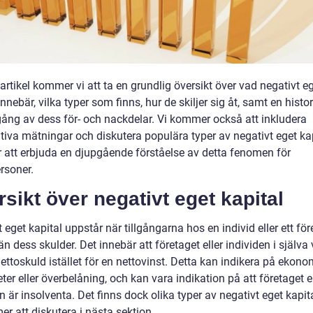
artikel kommer vi att ta en grundlig översikt över vad negativt e
innebär, vilka typer som finns, hur de skiljer sig åt, samt en histo
ng av dess för- och nackdelar. Vi kommer också att inkludera
tiva mätningar och diskutera populära typer av negativt eget kap
r att erbjuda en djupgående förståelse av detta fenomen för
rsoner.
sikt över negativt eget kapital
 eget kapital uppstår när tillgångarna hos en individ eller ett för
n dess skulder. Det innebär att företaget eller individen i själva 
ettoskuld istället för en nettovinst. Detta kan indikera på ekon
ter eller överbelåning, och kan vara indikation på att företaget el
n är insolventa. Det finns dock olika typer av negativt eget kapi
r att diskutera i nästa sektion.