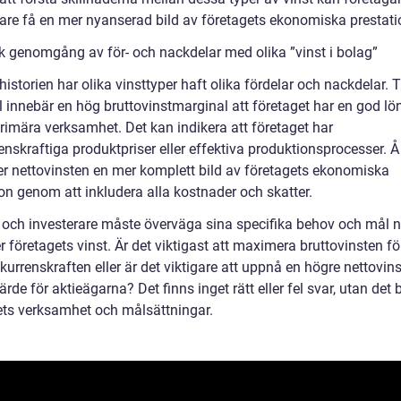
rare få en mer nyanserad bild av företagets ekonomiska prestati
sk genomgång av för- och nackdelar med olika ”vinst i bolag”
storien har olika vinsttyper haft olika fördelar och nackdelar. Ti
 innebär en hög bruttovinstmarginal att företaget har en god l
primära verksamhet. Det kan indikera att företaget har
enskraftiga produktpriser eller effektiva produktionsprocesser. 
er nettovinsten en mer komplett bild av företagets ekonomiska
on genom att inkludera alla kostnader och skatter.
 och investerare måste överväga sina specifika behov och mål n
företagets vinst. Är det viktigast att maximera bruttovinsten för
urrenskraften eller är det viktigare att uppnå en högre nettovinst
rde för aktieägarna? Det finns inget rätt eller fel svar, utan det 
ets verksamhet och målsättningar.