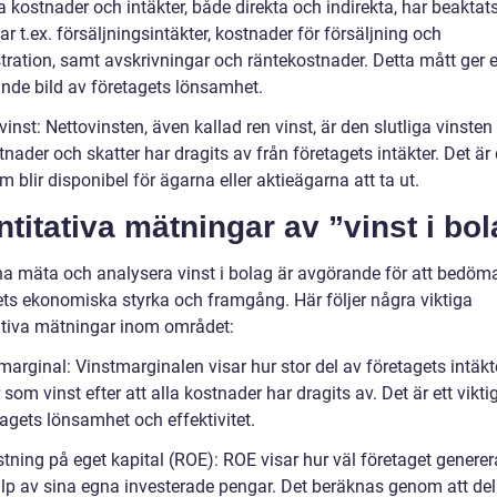
 kostnader och intäkter, både direkta och indirekta, har beaktats
ar t.ex. försäljningsintäkter, kostnader för försäljning och
tration, samt avskrivningar och räntekostnader. Detta mått ger 
nde bild av företagets lönsamhet.
vinst: Nettovinsten, även kallad ren vinst, är den slutliga vinsten 
tnader och skatter har dragits av från företagets intäkter. Det är
m blir disponibel för ägarna eller aktieägarna att ta ut.
titativa mätningar av ”vinst i bo
na mäta och analysera vinst i bolag är avgörande för att bedöm
ets ekonomiska styrka och framgång. Här följer några viktiga
ativa mätningar inom området:
marginal: Vinstmarginalen visar hur stor del av företagets intäk
r som vinst efter att alla kostnader har dragits av. Det är ett vikti
agets lönsamhet och effektivitet.
tning på eget kapital (ROE): ROE visar hur väl företaget generer
lp av sina egna investerade pengar. Det beräknas genom att de