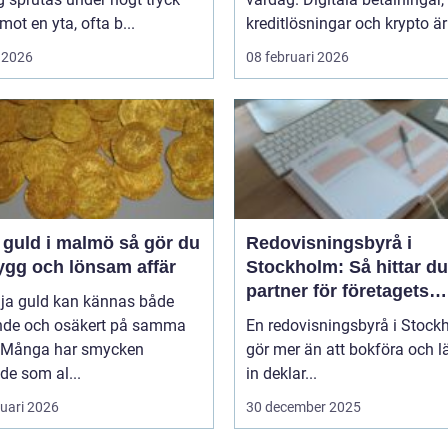
 mot en yta, ofta b...
kreditlösningar och krypto är 
 2026
08 februari 2026
uld i malmö så gör du
Redovisningsbyrå i
ygg och lönsam affär
Stockholm: Så hittar du
partner för företagets
lja guld kan kännas både
ekonomi
nde och osäkert på samma
En redovisningsbyrå i Stock
 Många har smycken
gör mer än att bokföra och 
de som al...
in deklar...
ruari 2026
30 december 2025