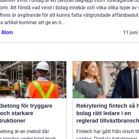
duktion Vinst i bolag är ett centralt begrepp inom företagande o
mi. Att förstå vad vinst i bolag innebär och vilka olika typer av 
inns är avgörande för att kunna fatta välgrundade affärsbeslut
 artikel kommer att ge en ö...
a Blom
11 juni
tbetong för tryggare
Rekrytering fintech så hittar
 och starkare
bolag rätt ledare i en
truktioner
reglerad tillväxtbransc
betong är en metod där
Fintech har gått från nisch til
 sprutas under högt tryck
vardag. Digitala betalningar,