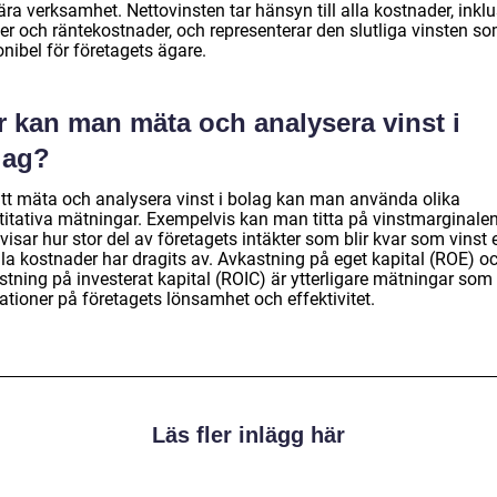
ra verksamhet. Nettovinsten tar hänsyn till alla kostnader, inklu
er och räntekostnader, och representerar den slutliga vinsten so
nibel för företagets ägare.
r kan man mäta och analysera vinst i
lag?
att mäta och analysera vinst i bolag kan man använda olika
titativa mätningar. Exempelvis kan man titta på vinstmarginalen
isar hur stor del av företagets intäkter som blir kvar som vinst e
lla kostnader har dragits av. Avkastning på eget kapital (ROE) o
stning på investerat kapital (ROIC) är ytterligare mätningar som
ationer på företagets lönsamhet och effektivitet.
Läs fler inlägg här