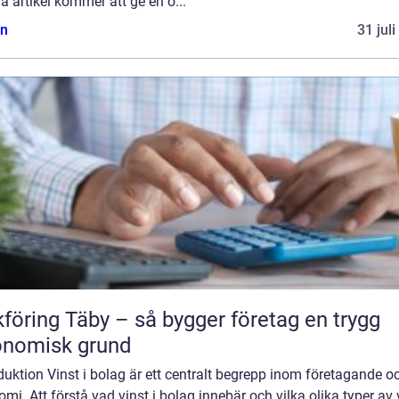
 artikel kommer att ge en ö...
n
31 jul
föring Täby – så bygger företag en trygg
onomisk grund
duktion Vinst i bolag är ett centralt begrepp inom företagande o
mi. Att förstå vad vinst i bolag innebär och vilka olika typer av 