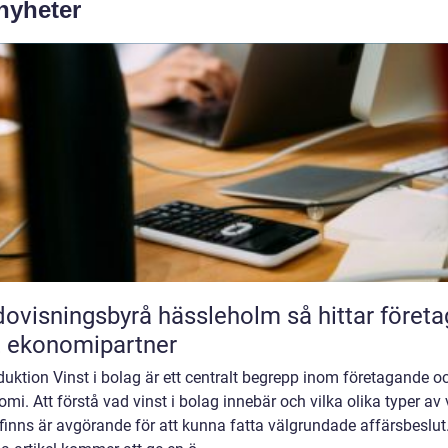
 nyheter
isningsbyrå hässleholm så hittar företag
t ekonomipartner
duktion Vinst i bolag är ett centralt begrepp inom företagande o
mi. Att förstå vad vinst i bolag innebär och vilka olika typer av 
inns är avgörande för att kunna fatta välgrundade affärsbeslut