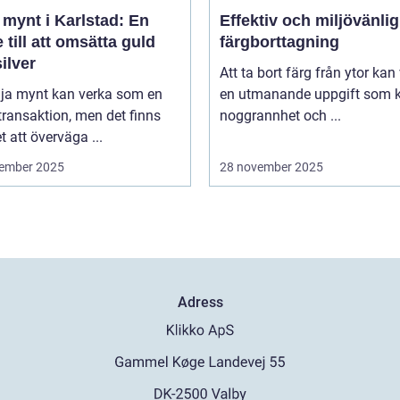
 mynt i Karlstad: En
Effektiv och miljövänlig
 till att omsätta guld
färgborttagning
ilver
Att ta bort färg från ytor kan
lja mynt kan verka som en
en utmanande uppgift som k
transaktion, men det finns
noggrannhet och ...
 att överväga ...
ember 2025
28 november 2025
Adress