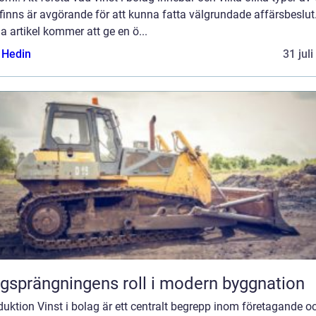
inns är avgörande för att kunna fatta välgrundade affärsbeslut
 artikel kommer att ge en ö...
s Hedin
31 jul
gsprängningens roll i modern byggnation
duktion Vinst i bolag är ett centralt begrepp inom företagande o