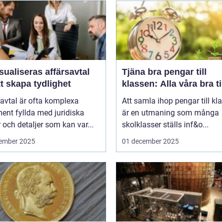
sualiseras affärsavtal
Tjäna bra pengar till
tt skapa tydlighet
klassen: Alla våra bra t
avtal är ofta komplexa
Att samla ihop pengar till kl
ent fyllda med juridiska
är en utmaning som många
 och detaljer som kan var...
skolklasser ställs inf&o...
ember 2025
01 december 2025