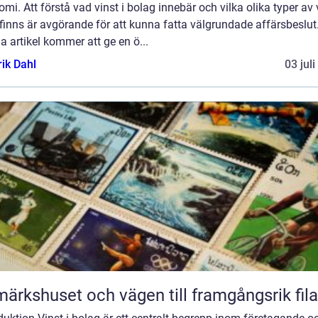
mi. Att förstå vad vinst i bolag innebär och vilka olika typer av 
inns är avgörande för att kunna fatta välgrundade affärsbeslut
 artikel kommer att ge en ö...
rik Dahl
03 jul
märkshuset och vägen till framgångsrik fila