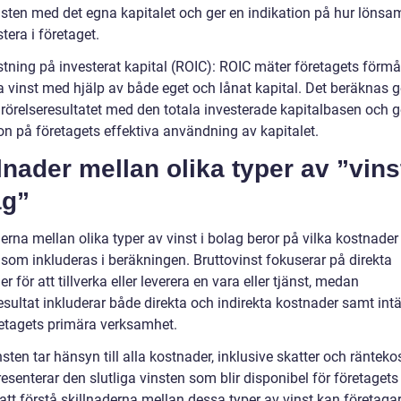
nsten med det egna kapitalet och ger en indikation på hur lönsam
stera i företaget.
stning på investerat kapital (ROIC): ROIC mäter företagets förmå
a vinst med hjälp av både eget och lånat kapital. Det beräknas
 rörelseresultatet med den totala investerade kapitalbasen och g
on på företagets effektiva användning av kapitalet.
lnader mellan olika typer av ”vinst
ag”
erna mellan olika typer av vinst i bolag beror på vilka kostnader
 som inkluderas i beräkningen. Bruttovinst fokuserar på direkta
r för att tillverka eller leverera en vara eller tjänst, medan
esultat inkluderar både direkta och indirekta kostnader samt intä
retagets primära verksamhet.
sten tar hänsyn till alla kostnader, inklusive skatter och ränteko
esenterar den slutliga vinsten som blir disponibel för företagets
tt förstå skillnaderna mellan dessa typer av vinst kan företaga