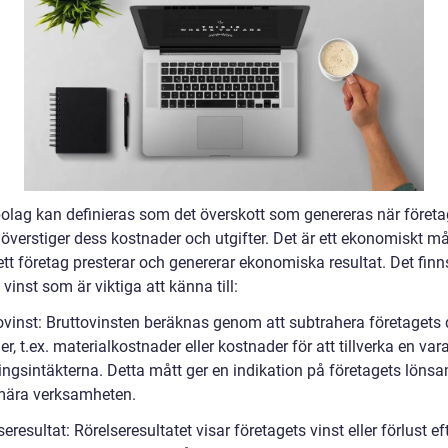
 bolag kan definieras som det överskott som genereras när företa
 överstiger dess kostnader och utgifter. Det är ett ekonomiskt må
ett företag presterar och genererar ekonomiska resultat. Det finn
 vinst som är viktiga att känna till:
tovinst: Bruttovinsten beräknas genom att subtrahera företagets 
r, t.ex. materialkostnader eller kostnader för att tillverka en vara
ningsintäkterna. Detta mått ger en indikation på företagets löns
mära verksamheten.
seresultat: Rörelseresultatet visar företagets vinst eller förlust eft