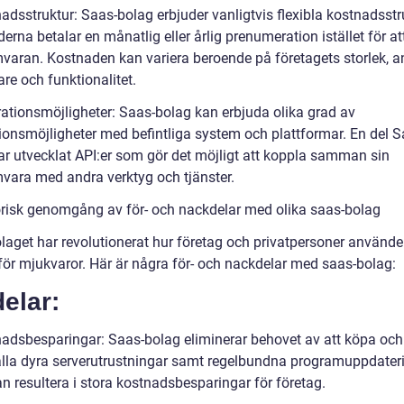
adsstruktur: Saas-bolag erbjuder vanligtvis flexibla kostnadsstru
erna betalar en månatlig eller årlig prenumeration istället för a
varan. Kostnaden kan variera beroende på företagets storlek, a
re och funktionalitet.
grationsmöjligheter: Saas-bolag kan erbjuda olika grad av
tionsmöjligheter med befintliga system och plattformar. En del S
ar utvecklat API:er som gör det möjligt att koppla samman sin
vara med andra verktyg och tjänster.
orisk genomgång av för- och nackdelar med olika saas-bolag
laget har revolutionerat hur företag och privatpersoner använde
 för mjukvaror. Här är några för- och nackdelar med saas-bolag:
elar:
nadsbesparingar: Saas-bolag eliminerar behovet av att köpa och
lla dyra serverutrustningar samt regelbundna programuppdateri
n resultera i stora kostnadsbesparingar för företag.