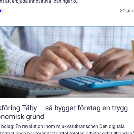
 att erbjuda innovativa lösningar o...
n
31 jul
föring Täby – så bygger företag en trygg
onomisk grund
 bolag: En revolution inom mjukvarubranschen Den digitala
formationen har förändrat sättet företag arbetar och tillhandahå