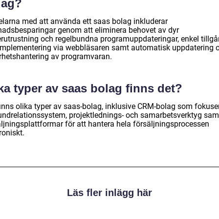
lag?
elarna med att använda ett saas bolag inkluderar
nadsbesparingar genom att eliminera behovet av dyr
erutrustning och regelbundna programuppdateringar, enkel tillg
implementering via webbläsaren samt automatisk uppdatering 
rhetshantering av programvaran.
ka typer av saas bolag finns det?
finns olika typer av saas-bolag, inklusive CRM-bolag som fokuse
undrelationssystem, projektlednings- och samarbetsverktyg sam
äljningsplattformar för att hantera hela försäljningsprocessen
roniskt.
Läs fler inlägg här