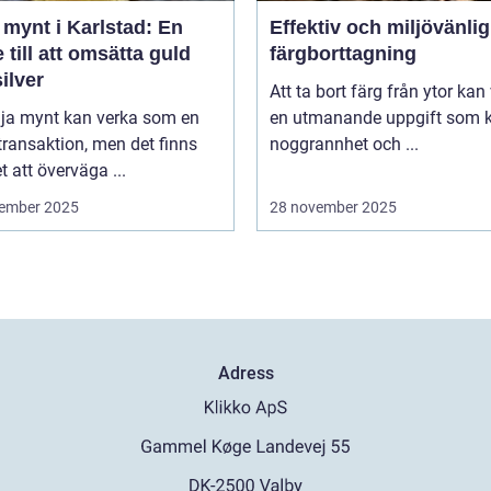
 mynt i Karlstad: En
Effektiv och miljövänlig
 till att omsätta guld
färgborttagning
ilver
Att ta bort färg från ytor kan
lja mynt kan verka som en
en utmanande uppgift som k
transaktion, men det finns
noggrannhet och ...
 att överväga ...
ember 2025
28 november 2025
Adress