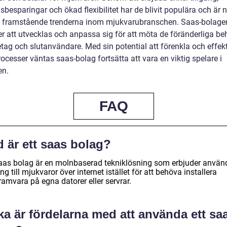
besparingar och ökad flexibilitet har de blivit populära och är 
 framstående trenderna inom mjukvarubranschen. Saas-bolage
ter att utvecklas och anpassa sig för att möta de föränderliga b
tag och slutanvändare. Med sin potential att förenkla och effekt
ocesser väntas saas-bolag fortsätta att vara en viktig spelare i
en.
FAQ
 är ett saas bolag?
saas bolag är en molnbaserad tekniklösning som erbjuder använ
ång till mjukvaror över internet istället för att behöva installera
amvara på egna datorer eller servrar.
ka är fördelarna med att använda ett sa