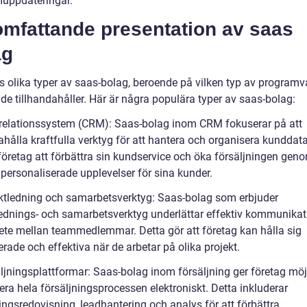
uppdateringar.
omfattande presentation av saas
ag
ns olika typer av saas-bolag, beroende på vilken typ av program
 de tillhandahåller. Här är några populära typer av saas-bolag:
relationssystem (CRM): Saas-bolag inom CRM fokuserar på att
ahålla kraftfulla verktyg för att hantera och organisera kunddata
företag att förbättra sin kundservice och öka försäljningen geno
 personaliserade upplevelser för sina kunder.
ektledning och samarbetsverktyg: Saas-bolag som erbjuder
lednings- och samarbetsverktyg underlättar effektiv kommunikat
te mellan teammedlemmar. Detta gör att företag kan hålla sig
rade och effektiva när de arbetar på olika projekt.
äljningsplattformar: Saas-bolag inom försäljning ger företag möj
era hela försäljningsprocessen elektroniskt. Detta inkluderar
ingsredovisning, leadhantering och analys för att förbättra