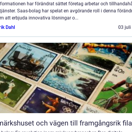
formationen har förändrat sättet företag arbetar och tillhandahå
tjänster. Saas-bolag har spelat en avgörande roll i denna föränd
 att erbjuda innovativa lösningar o...
rik Dahl
03 jul
märkshuset och vägen till framgångsrik fila