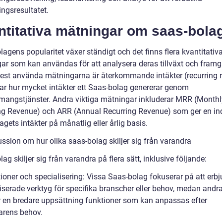
ingsresultatet.
ntitativa mätningar om saas-bola
agens popularitet växer ständigt och det finns flera kvantitativ
ar som kan användas för att analysera deras tillväxt och fram
est använda mätningarna är återkommande intäkter (recurring 
ar hur mycket intäkter ett Saas-bolag genererar genom
angstjänster. Andra viktiga mätningar inkluderar MRR (Monthl
ng Revenue) och ARR (Annual Recurring Revenue) som ger en in
agets intäkter på månatlig eller årlig basis.
ussion om hur olika saas-bolag skiljer sig från varandra
ag skiljer sig från varandra på flera sätt, inklusive följande:
tioner och specialisering: Vissa Saas-bolag fokuserar på att erb
liserade verktyg för specifika branscher eller behov, medan andr
r en bredare uppsättning funktioner som kan anpassas efter
rens behov.