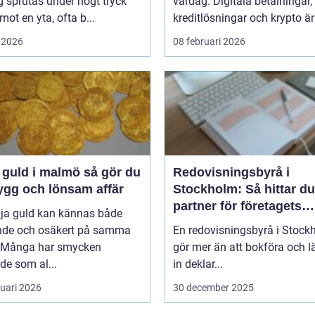
 sprutas under högt tryck
vardag. Digitala betalningar,
 mot en yta, ofta b...
kreditlösningar och krypto är 
 2026
08 februari 2026
uld i malmö så gör du
Redovisningsbyrå i
ygg och lönsam affär
Stockholm: Så hittar du
partner för företagets
lja guld kan kännas både
ekonomi
nde och osäkert på samma
En redovisningsbyrå i Stock
 Många har smycken
gör mer än att bokföra och 
de som al...
in deklar...
ruari 2026
30 december 2025