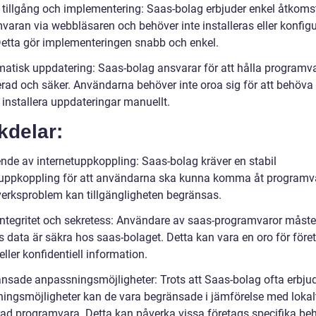
 tillgång och implementering: Saas-bolag erbjuder enkel åtkomst 
varan via webbläsaren och behöver inte installeras eller konfig
 Detta gör implementeringen snabb och enkel.
matisk uppdatering: Saas-bolag ansvarar för att hålla programv
rad och säker. Användarna behöver inte oroa sig för att behöva
r installera uppdateringar manuellt.
kdelar:
ende av internetuppkoppling: Saas-bolag kräver en stabil
tuppkoppling för att användarna ska kunna komma åt programv
verksproblem kan tillgängligheten begränsas.
integritet och sekretess: Användare av saas-programvaror måste 
as data är säkra hos saas-bolaget. Detta kan vara en oro för för
eller konfidentiell information.
änsade anpassningsmöjligheter: Trots att Saas-bolag ofta erbju
ingsmöjligheter kan de vara begränsade i jämförelse med lokal
erad programvara. Detta kan påverka vissa företags specifika be