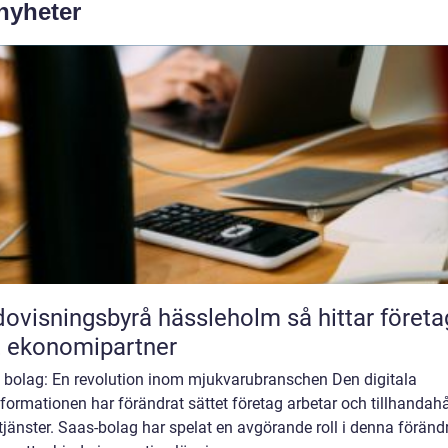
 nyheter
isningsbyrå hässleholm så hittar företag
t ekonomipartner
 bolag: En revolution inom mjukvarubranschen Den digitala
formationen har förändrat sättet företag arbetar och tillhandahå
tjänster. Saas-bolag har spelat en avgörande roll i denna föränd