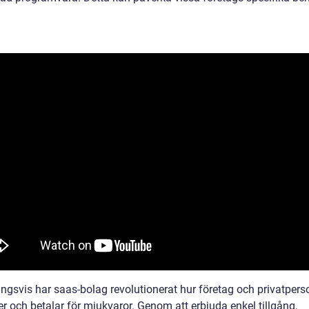
ingsvis har saas-bolag revolutionerat hur företag och privatpers
r och betalar för mjukvaror. Genom att erbjuda enkel tillgång,