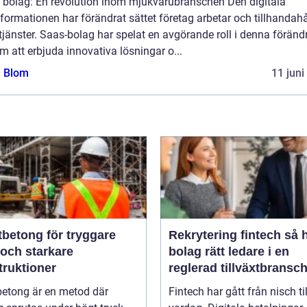
 bolag: En revolution inom mjukvarubranschen Den digitala
formationen har förändrat sättet företag arbetar och tillhandahå
tjänster. Saas-bolag har spelat en avgörande roll i denna föränd
 att erbjuda innovativa lösningar o...
a Blom
11 juni
tbetong för tryggare
Rekrytering fintech så hittar
 och starkare
bolag rätt ledare i en
truktioner
reglerad tillväxtbransc
betong är en metod där
Fintech har gått från nisch til