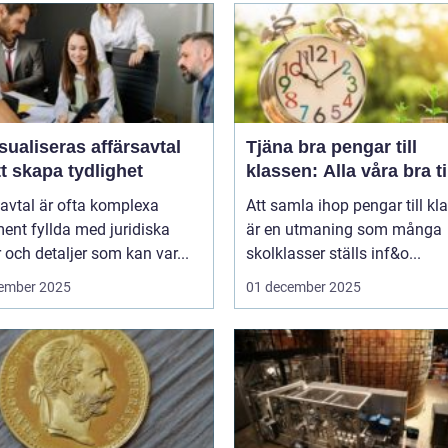
sualiseras affärsavtal
Tjäna bra pengar till
tt skapa tydlighet
klassen: Alla våra bra t
avtal är ofta komplexa
Att samla ihop pengar till kl
ent fyllda med juridiska
är en utmaning som många
 och detaljer som kan var...
skolklasser ställs inf&o...
ember 2025
01 december 2025