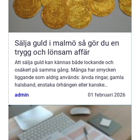
Sälja guld i malmö så gör du en
trygg och lönsam affär
Att sälja guld kan kännas både lockande och
osäkert på samma gång. Många har smycken
liggande som aldrig används: ärvda ringar, gamla
halsband, enstaka örhängen eller kanske
tandguld. Samtidigt är det svårt att veta vad som
admin
01 februari 2026
är ett rättvist pris, hur ...