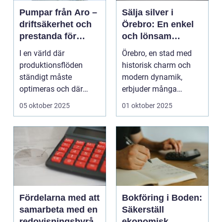
Pumpar från Aro –
Sälja silver i
driftsäkerhet och
Örebro: En enkel
prestanda för
och lönsam
industrin
process
I en värld där
Örebro, en stad med
produktionsflöden
historisk charm och
ständigt måste
modern dynamik,
optimeras och där
erbjuder många
var...
möjligheter f...
05 oktober 2025
01 oktober 2025
Fördelarna med att
Bokföring i Boden:
samarbeta med en
Säkerställ
redovisningsbyrå
ekonomisk