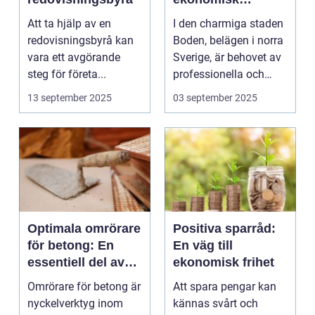
framgång
Att ta hjälp av en
I den charmiga staden
redovisningsbyrå kan
Boden, belägen i norra
vara ett avgörande
Sverige, är behovet av
steg för företa...
professionella och
p&a...
13 september 2025
03 september 2025
Optimala omrörare
Positiva sparråd:
för betong: En
En väg till
essentiell del av
ekonomisk frihet
byggbranschen
Omrörare för betong är
Att spara pengar kan
nyckelverktyg inom
kännas svårt och