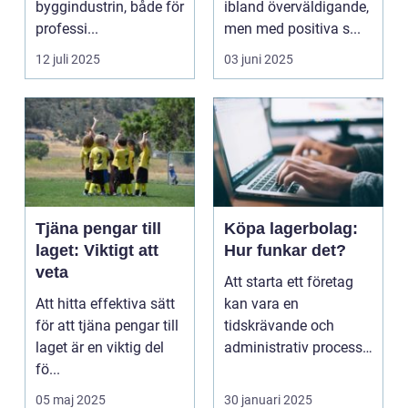
byggindustrin, både för
ibland överväldigande,
professi...
men med positiva s...
12 juli 2025
03 juni 2025
Tjäna pengar till
Köpa lagerbolag:
laget: Viktigt att
Hur funkar det?
veta
Att starta ett företag
Att hitta effektiva sätt
kan vara en
för att tjäna pengar till
tidskrävande och
laget är en viktig del
administrativ process
fö...
som kräver ...
05 maj 2025
30 januari 2025