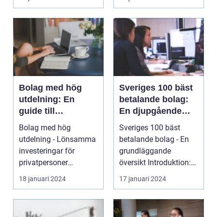
enkelt bolag är en
met...
Bolag med hög
Sveriges 100 bäst
utdelning: En
betalande bolag:
guide till
En djupgående
lönsamma
analys
Bolag med hög
Sveriges 100 bäst
investeringar
utdelning - Lönsamma
betalande bolag - En
investeringar för
grundläggande
privatpersoner
översikt Introduktion:
Introduktion: Bolag
...
18 januari 2024
17 januari 2024
med hög utd...