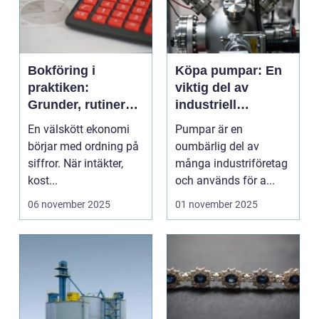
Bokföring i
Köpa pumpar: En
praktiken:
viktig del av
Grunder, rutiner
industriell
och smarta
pumpning
En välskött ekonomi
Pumpar är en
genvägar för små
börjar med ordning på
oumbärlig del av
och medelstora
siffror. När intäkter,
många industriföretag
företag
kost...
och används för a...
06 november 2025
01 november 2025