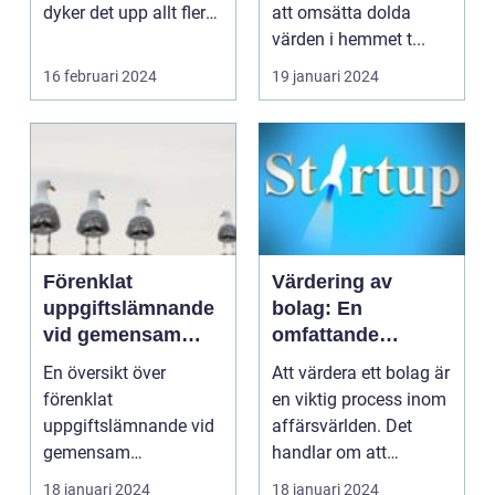
dyker det upp allt fler
att omsätta dolda
möjlighet...
värden i hemmet t...
16 februari 2024
19 januari 2024
Förenklat
Värdering av
uppgiftslämnande
bolag: En
vid gemensam
omfattande
verksamhet eller i
översikt
En översikt över
Att värdera ett bolag är
enkelt bolag
förenklat
en viktig process inom
uppgiftslämnande vid
affärsvärlden. Det
gemensam
handlar om att
verksamhet eller i
fastställa ett bol...
18 januari 2024
18 januari 2024