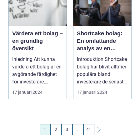
Värdera ett bolag –
Shortcake bolag:
en grundlig
En omfattande
översikt
analys av en
populär
Inledning Att kunna
Introduktion Shortcake
företagstyp
värdera ett bolag är en
bolag har blivit alltmer
avgörande färdighet
populära bland
för investerare,
investerare de senaste
företagsledare och ...
åren. Denna ar...
17 januari 2024
17 januari 2024
1
2
3
…
41