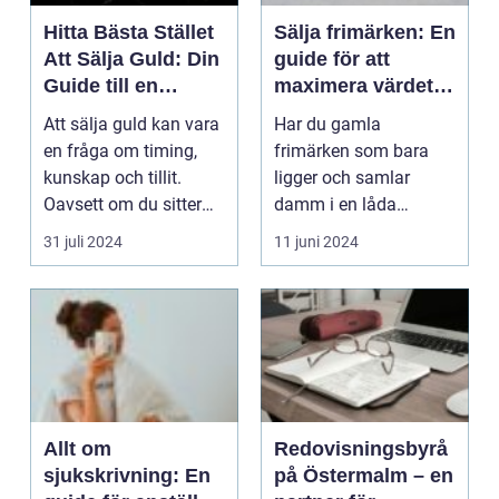
Hitta Bästa Stället
Sälja frimärken: En
Att Sälja Guld: Din
guide för att
Guide till en
maximera värdet
Lönsam Affär
av din samling
Att sälja guld kan vara
Har du gamla
en fråga om timing,
frimärken som bara
kunskap och tillit.
ligger och samlar
Oavsett om du sitter
damm i en låda
p&ar...
någonstans hemma?
31 juli 2024
11 juni 2024
...
Allt om
Redovisningsbyrå
sjukskrivning: En
på Östermalm – en