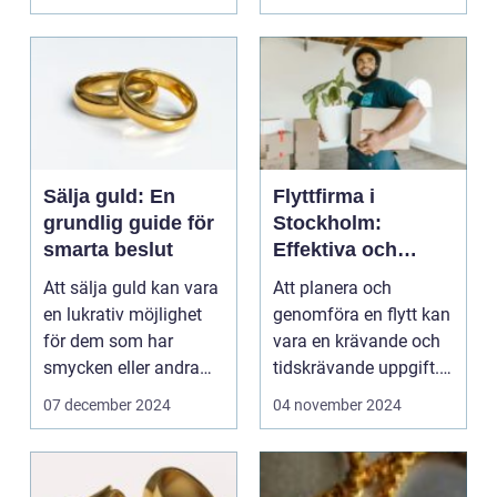
Sälja guld: En
Flyttfirma i
grundlig guide för
Stockholm:
smarta beslut
Effektiva och
Pålitliga
Att sälja guld kan vara
Att planera och
Flyttjänster
en lukrativ möjlighet
genomföra en flytt kan
för dem som har
vara en krävande och
smycken eller andra
tidskrävande uppgift.
f&o...
F&o...
07 december 2024
04 november 2024