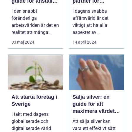
guide för anställda
partner för
och arbetsgivare
företagets
I den snabbt
I dagens snabba
ekonomi
föränderliga
affärsvärld är det
arbetsvärlden är det en
viktigt att ha alla
realitet att många
aspekter av
m&aum...
företagsdrift...
03 maj 2024
14 april 2024
Att starta företag i
Sälja silver: en
Sverige
guide för att
maximera värdet
I takt med dagens
av dina ägodelar
globaliserade och
Att sälja silver kan
digitaliserade värld
vara ett effektivt sätt