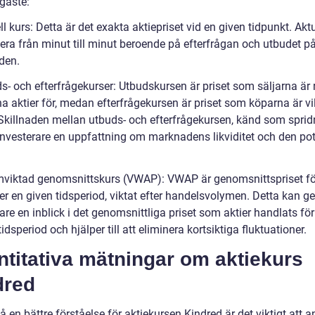
gaste:
ll kurs: Detta är det exakta aktiepriset vid en given tidpunkt. Aktu
iera från minut till minut beroende på efterfrågan och utbudet p
den.
s- och efterfrågekurser: Utbudskursen är priset som säljarna är 
na aktier för, medan efterfrågekursen är priset som köparna är vil
 Skillnaden mellan utbuds- och efterfrågekursen, känd som sprid
investerare en uppfattning om marknadens likviditet och den pot
mviktad genomsnittskurs (VWAP): VWAP är genomsnittspriset fö
er en given tidsperiod, viktat efter handelsvolymen. Detta kan ge
are en inblick i det genomsnittliga priset som aktier handlats fö
tidsperiod och hjälper till att eliminera kortsiktiga fluktuationer.
titativa mätningar om aktiekurs
dred
få en bättre förståelse för aktiekursen Kindred är det viktigt att 