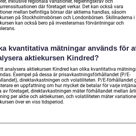
rer, inklusive regionala variationer, regleringskrav och
urrenssituationen där företaget verkar. Det kan också vara
ationer mellan befintliga börsar där aktierna handlas, såsom
ekursen på Stockholmsbörsen och Londonbörsen. Skillnaderna i
ekursen kan också bero på investerarnas förväntningar och
olerans.
ka kvantitativa mätningar används för a
alysera aktiekursen Kindred?
att analysera aktiekursen Kindred kan olika kvantitativa mätning
ndas. Exempel på dessa är prisavkastningsförhållandet (P/E-
llandet), direktavkastningen och volatiliteten. P/E-förhållandet 
sterare en uppfattning om hur mycket de betalar för varje intjän
a av företaget, direktavkastningen mäter förhållandet mellan årl
ning per aktie och aktiekursen, och volatiliteten mäter variatione
kursen över en viss tidsperiod.