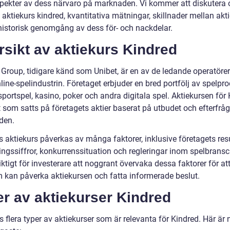
spekter av dess närvaro på marknaden. Vi kommer att diskutera 
 aktiekurs kindred, kvantitativa mätningar, skillnader mellan akt
historisk genomgång av dess för- och nackdelar.
sikt av aktiekurs Kindred
 Group, tidigare känd som Unibet, är en av de ledande operatöre
ine-spelindustrin. Företaget erbjuder en bred portfölj av spelpro
portspel, kasino, poker och andra digitala spel. Aktiekursen för
t som satts på företagets aktier baserat på utbudet och efterfråg
den.
 aktiekurs påverkas av många faktorer, inklusive företagets resu
ningssiffror, konkurrenssituation och regleringar inom spelbrans
iktigt för investerare att noggrant övervaka dessa faktorer för att
 kan påverka aktiekursen och fatta informerade beslut.
r av aktiekurser Kindred
s flera typer av aktiekurser som är relevanta för Kindred. Här är