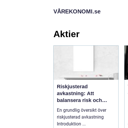
VÅREKONOMI.
se
Aktier
Riskjusterad
avkastning: Att
balansera risk och
avkastning för
En grundlig översikt över
privatpersoner
riskjusterad avkastning
Introduktion ...