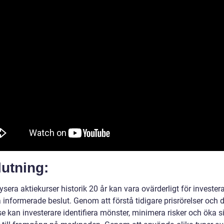
utning:
ysera aktiekurser historik 20 år kan vara ovärderligt för investe
ta informerade beslut. Genom att förstå tidigare prisrörelser och 
e kan investerare identifiera mönster, minimera risker och öka s