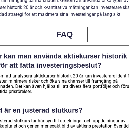
 till framgång på marknaden. Genom att använda olika typer av
ser historik 20 år och kvantitativa mätningar kan investerare sk
ad strategi för att maximera sina investeringar på lång sikt.
FAQ
r kan man använda aktiekurser historik
för att fatta investeringsbeslut?
 att analysera aktiekurser historik 20 år kan investerare identif
ter, minimera risker och öka sina chanser till framgång på
aden. Det kan även hjälpa till att diversifiera portföljer och för
ida prisrörelser.
 är en justerad slutkurs?
sterad slutkurs tar hänsyn till utdelningar och uppdelningar av
kapitalet och ger en mer exakt bild av aktiens prestation över tid