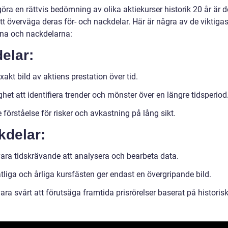
göra en rättvis bedömning av olika aktiekurser historik 20 år är d
att överväga deras för- och nackdelar. Här är några av de viktiga
rna och nackdelarna:
elar:
xakt bild av aktiens prestation över tid.
ghet att identifiera trender och mönster över en längre tidsperiod
e förståelse för risker och avkastning på lång sikt.
kdelar:
vara tidskrävande att analysera och bearbeta data.
tliga och årliga kursfästen ger endast en övergripande bild.
ara svårt att förutsäga framtida prisrörelser baserat på historis