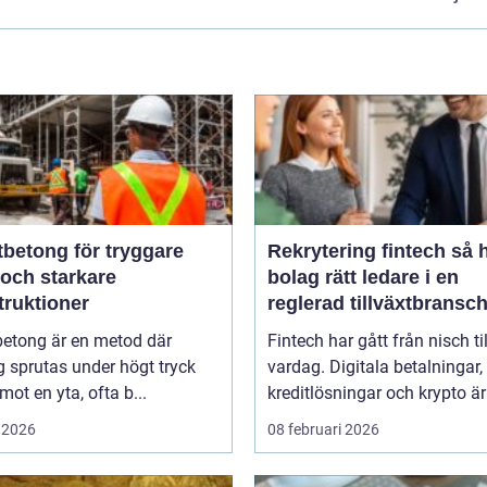
tbetong för tryggare
Rekrytering fintech så hittar
 och starkare
bolag rätt ledare i en
truktioner
reglerad tillväxtbransc
betong är en metod där
Fintech har gått från nisch til
 sprutas under högt tryck
vardag. Digitala betalningar,
 mot en yta, ofta b...
kreditlösningar och krypto är 
 2026
08 februari 2026