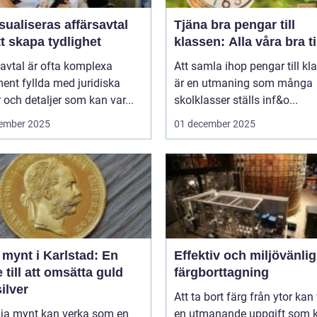
sualiseras affärsavtal
Tjäna bra pengar till
tt skapa tydlighet
klassen: Alla våra bra t
avtal är ofta komplexa
Att samla ihop pengar till kl
ent fyllda med juridiska
är en utmaning som många
 och detaljer som kan var...
skolklasser ställs inf&o...
ember 2025
01 december 2025
 mynt i Karlstad: En
Effektiv och miljövänlig
 till att omsätta guld
färgborttagning
ilver
Att ta bort färg från ytor kan
lja mynt kan verka som en
en utmanande uppgift som k