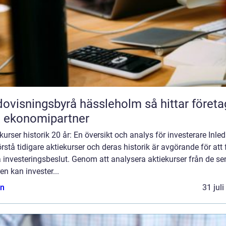
isningsbyrå hässleholm så hittar företag
t ekonomipartner
kurser historik 20 år: En översikt och analys för investerare Inle
örstå tidigare aktiekurser och deras historik är avgörande för att 
 investeringsbeslut. Genom att analysera aktiekurser från de se
en kan invester...
n
31 jul