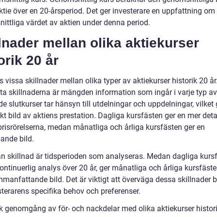
ktie över en 20-årsperiod. Det ger investerare en uppfattning om
ittliga värdet av aktien under denna period.
lnader mellan olika aktiekurser
orik 20 år
s vissa skillnader mellan olika typer av aktiekurser historik 20 år
sta skillnaderna är mängden information som ingår i varje typ av
e slutkurser tar hänsyn till utdelningar och uppdelningar, vilket 
t bild av aktiens prestation. Dagliga kursfästen ger en mer deta
 prisrörelserna, medan månatliga och årliga kursfästen ger en
ande bild.
n skillnad är tidsperioden som analyseras. Medan dagliga kurs
ontinuerlig analys över 20 år, ger månatliga och årliga kursfäst
manfattande bild. Det är viktigt att överväga dessa skillnader 
sterarens specifika behov och preferenser.
sk genomgång av för- och nackdelar med olika aktiekurser histori