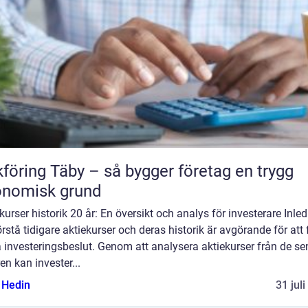
föring Täby – så bygger företag en trygg
onomisk grund
kurser historik 20 år: En översikt och analys för investerare Inle
örstå tidigare aktiekurser och deras historik är avgörande för att 
 investeringsbeslut. Genom att analysera aktiekurser från de se
en kan invester...
s Hedin
31 jul