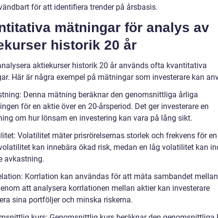
ändbart för att identifiera trender på årsbasis.
titativa mätningar för analys av
ekurser historik 20 år
analysera aktiekurser historik 20 år används ofta kvantitativa
ar. Här är några exempel på mätningar som investerare kan an
stning: Denna mätning beräknar den genomsnittliga årliga
ngen för en aktie över en 20-årsperiod. Det ger investerare en
ning om hur lönsam en investering kan vara på lång sikt.
ilitet: Volatilitet mäter prisrörelsernas storlek och frekvens för en
olatilitet kan innebära ökad risk, medan en låg volatilitet kan in
e avkastning.
relation: Korrlation kan användas för att mäta sambandet mellan
Genom att analysera korrlationen mellan aktier kan investerare
iera sina portföljer och minska riskerna.
msnittlig kurs: Genomsnittlig kurs beräknar den genomsnittliga