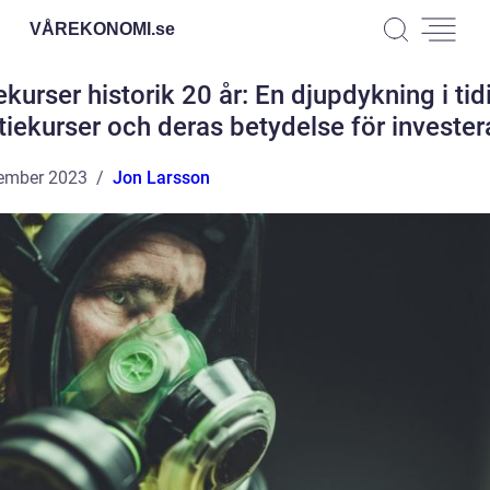
VÅREKONOMI.
se
ekurser historik 20 år: En djupdykning i tid
tiekurser och deras betydelse för invester
ember 2023
Jon Larsson