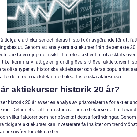
tå tidigare aktiekurser och deras historik är avgörande för att fat
ringsbeslut. Genom att analysera aktiekurser från de senaste 20
sterare få en djupare insikt i hur olika aktier har utvecklats över t
tikel kommer vi att ge en grundlig översikt över aktiekurser hist
lara olika typer av historiska aktiekurser och deras popularitet s
a fördelar och nackdelar med olika historiska aktiekurser.
är aktiekurser historik 20 år?
ser historik 20 år avser en analys av prisrörelserna för aktier un
eriod. Det innebär att man studerar hur aktiekurserna har föränd
d och vilka faktorer som har påverkat dessa förändringar. Genom 
ra tidigare aktiekurser kan investerare få insikter om trendmöns
ka prisnivåer för olika aktier.