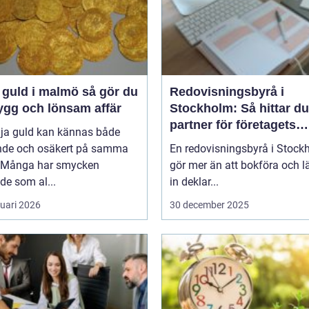
uld i malmö så gör du
Redovisningsbyrå i
ygg och lönsam affär
Stockholm: Så hittar du
partner för företagets
lja guld kan kännas både
ekonomi
nde och osäkert på samma
En redovisningsbyrå i Stock
 Många har smycken
gör mer än att bokföra och 
de som al...
in deklar...
ruari 2026
30 december 2025