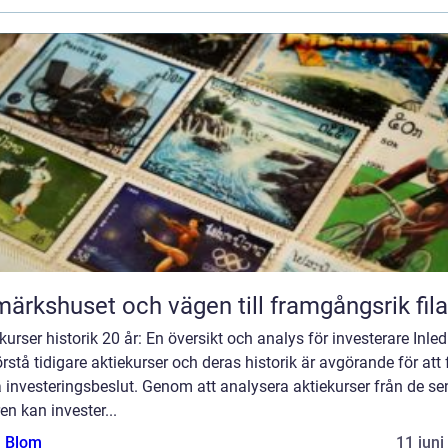
märkshuset och vägen till framgångsrik fila
kurser historik 20 år: En översikt och analys för investerare Inle
örstå tidigare aktiekurser och deras historik är avgörande för att 
 investeringsbeslut. Genom att analysera aktiekurser från de se
en kan invester...
a Blom
11 juni