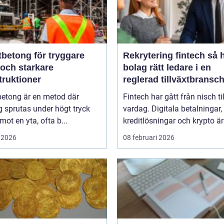
tbetong för tryggare
Rekrytering fintech så hittar
 och starkare
bolag rätt ledare i en
truktioner
reglerad tillväxtbransc
betong är en metod där
Fintech har gått från nisch til
 sprutas under högt tryck
vardag. Digitala betalningar,
 mot en yta, ofta b...
kreditlösningar och krypto är 
 2026
08 februari 2026