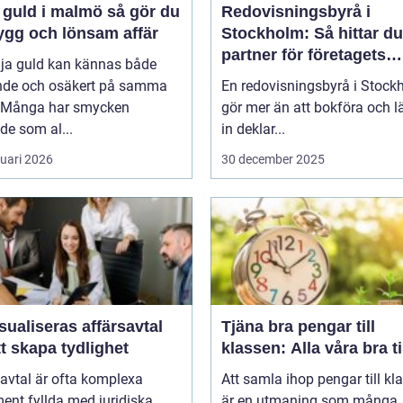
uld i malmö så gör du
Redovisningsbyrå i
ygg och lönsam affär
Stockholm: Så hittar du
partner för företagets
lja guld kan kännas både
ekonomi
nde och osäkert på samma
En redovisningsbyrå i Stock
 Många har smycken
gör mer än att bokföra och 
de som al...
in deklar...
ruari 2026
30 december 2025
sualiseras affärsavtal
Tjäna bra pengar till
tt skapa tydlighet
klassen: Alla våra bra t
avtal är ofta komplexa
Att samla ihop pengar till kl
ent fyllda med juridiska
är en utmaning som många