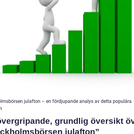
lmsbörsen julafton – en fördjupande analys av detta populära
n
vergripande, grundlig översikt ö
ockholmsbörsen julafton”