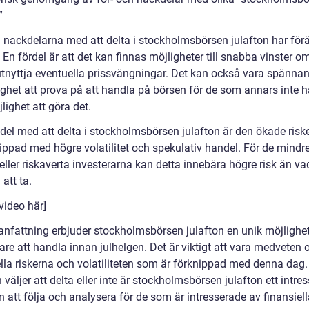
”
h nackdelarna med att delta i stockholmsbörsen julafton har för
. En fördel är att det kan finnas möjligheter till snabba vinster 
utnyttja eventuella prissvängningar. Det kan också vara spänna
ghet att prova på att handla på börsen för de som annars inte ha
jlighet att göra det.
del med att delta i stockholmsbörsen julafton är den ökade ris
nippad med högre volatilitet och spekulativ handel. För de mindr
eller riskaverta investerarna kan detta innebära högre risk än va
att ta.
video här]
nfattning erbjuder stockholmsbörsen julafton en unik möjlighet
are att handla innan julhelgen. Det är viktigt att vara medveten
ella riskerna och volatiliteten som är förknippad med denna dag.
äljer att delta eller inte är stockholmsbörsen julafton ett intre
att följa och analysera för de som är intresserade av finansiell