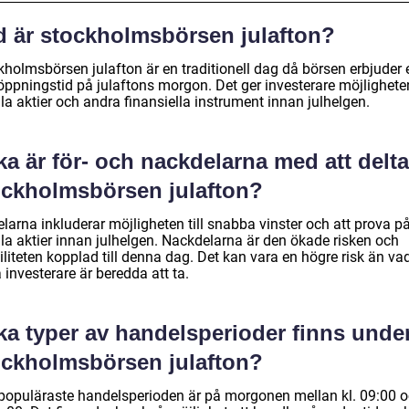
d är stockholmsbörsen julafton?
kholmsbörsen julafton är en traditionell dag då börsen erbjuder 
 öppningstid på julaftons morgon. Det ger investerare möjlighete
a aktier och andra finansiella instrument innan julhelgen.
ka är för- och nackdelarna med att delta
ockholmsbörsen julafton?
larna inkluderar möjligheten till snabba vinster och att prova på
la aktier innan julhelgen. Nackdelarna är den ökade risken och
iliteten kopplad till denna dag. Det kan vara en högre risk än va
 investerare är beredda att ta.
ka typer av handelsperioder finns unde
ockholmsbörsen julafton?
populäraste handelsperioden är på morgonen mellan kl. 09:00 