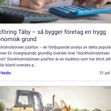
föring Täby – så bygger företag en trygg
onomisk grund
kholmsbörsen julafton – en fördjupande analys av detta populä
men En övergripande, grundlig översikt över ”stockholmsbörsen
ton” Stockholmsbörsen julafton är en tradition som har blivit all
är bland svenska p...
s Hedin
31 jul