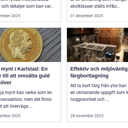
 och detaljer som kan var...
skolklasser ställs inf&o...
ember 2025
01 december 2025
 mynt i Karlstad: En
Effektiv och miljövänlig
 till att omsätta guld
färgborttagning
ilver
Att ta bort färg från ytor kan
lja mynt kan verka som en
en utmanande uppgift som k
transaktion, men det finns
noggrannhet och ...
 att överväga ...
ember 2025
28 november 2025