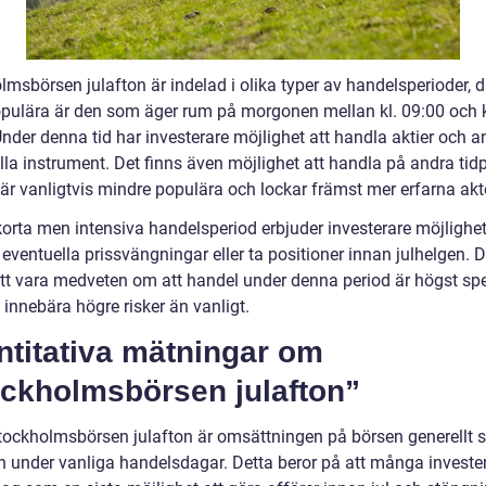
lmsbörsen julafton är indelad i olika typer av handelsperioder, 
pulära är den som äger rum på morgonen mellan kl. 09:00 och k
nder denna tid har investerare möjlighet att handla aktier och a
lla instrument. Det finns även möjlighet att handla på andra tidp
är vanligtvis mindre populära och lockar främst mer erfarna aktö
orta men intensiva handelsperiod erbjuder investerare möjlighet
 eventuella prissvängningar eller ta positioner innan julhelgen. D
 att vara medveten om att handel under denna period är högst sp
innebära högre risker än vanligt.
ntitativa mätningar om
ockholmsbörsen julafton”
tockholmsbörsen julafton är omsättningen på börsen generellt s
n under vanliga handelsdagar. Detta beror på att många invester