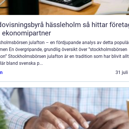
isningsbyrå hässleholm så hittar företag
t ekonomipartner
kholmsbörsen julafton – en fördjupande analys av detta populä
men En övergripande, grundlig översikt över ”stockholmsbörsen
ton” Stockholmsbörsen julafton är en tradition som har blivit all
är bland svenska p...
n
31 jul