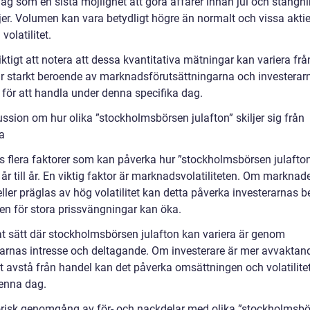
ag som en sista möjlighet att göra affärer innan jul och stängn
jer. Volumen kan vara betydligt högre än normalt och vissa akti
volatilitet.
iktigt att notera att dessa kvantitativa mätningar kan variera från 
är starkt beroende av marknadsförutsättningarna och investerar
 för att handla under denna specifika dag.
ssion om hur olika ”stockholmsbörsen julafton” skiljer sig från
a
s flera faktorer som kan påverka hur ”stockholmsbörsen julafton”
 år till år. En viktig faktor är marknadsvolatiliteten. Om marknad
ller präglas av hög volatilitet kan detta påverka investerarnas 
ken för stora prissvängningar kan öka.
at sätt där stockholmsbörsen julafton kan variera är genom
rarnas intresse och deltagande. Om investerare är mer avvaktan
tt avstå från handel kan det påverka omsättningen och volatilite
enna dag.
orisk genomgång av för- och nackdelar med olika ”stockholmsb