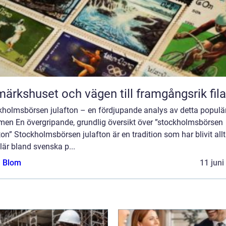
märkshuset och vägen till framgångsrik fila
kholmsbörsen julafton – en fördjupande analys av detta populä
men En övergripande, grundlig översikt över ”stockholmsbörsen
ton” Stockholmsbörsen julafton är en tradition som har blivit all
är bland svenska p...
a Blom
11 juni