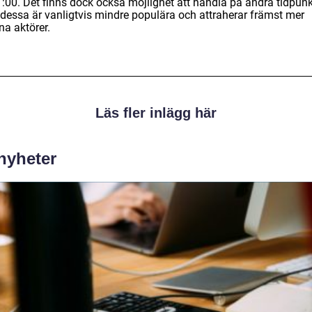
1:00. Det finns dock också möjlighet att handla på andra tidpunk
dessa är vanligtvis mindre populära och attraherar främst mer
na aktörer.
Läs fler inlägg här
 nyheter