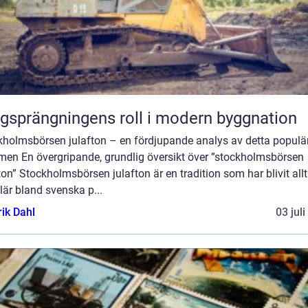
gsprängningens roll i modern byggnation
kholmsbörsen julafton – en fördjupande analys av detta populä
men En övergripande, grundlig översikt över ”stockholmsbörsen
ton” Stockholmsbörsen julafton är en tradition som har blivit all
är bland svenska p...
rik Dahl
03 jul