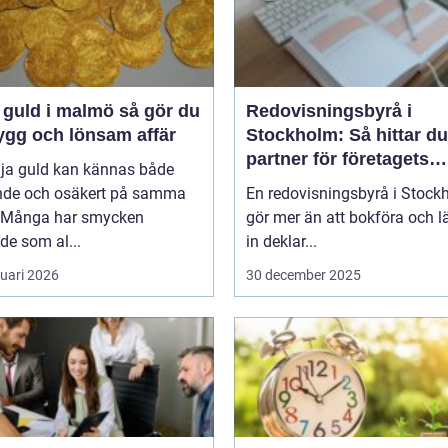
uld i malmö så gör du
Redovisningsbyrå i
ygg och lönsam affär
Stockholm: Så hittar du
partner för företagets
lja guld kan kännas både
ekonomi
nde och osäkert på samma
En redovisningsbyrå i Stock
 Många har smycken
gör mer än att bokföra och 
de som al...
in deklar...
ruari 2026
30 december 2025