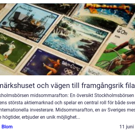
märkshuset och vägen till framgångsrik fila
kholmsbörsen midsommarafton: En översikt Stockholmsbörsen 
ns största aktiemarknad och spelar en central roll för både sv
internationella investerare. Midsommarafton, en av Sveriges me
e högtider, erbjuder en unik möjlighet...
a Blom
11 juni