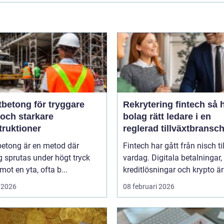
tbetong för tryggare
Rekrytering fintech så hittar
 och starkare
bolag rätt ledare i en
truktioner
reglerad tillväxtbransc
betong är en metod där
Fintech har gått från nisch til
 sprutas under högt tryck
vardag. Digitala betalningar,
 mot en yta, ofta b...
kreditlösningar och krypto är 
 2026
08 februari 2026