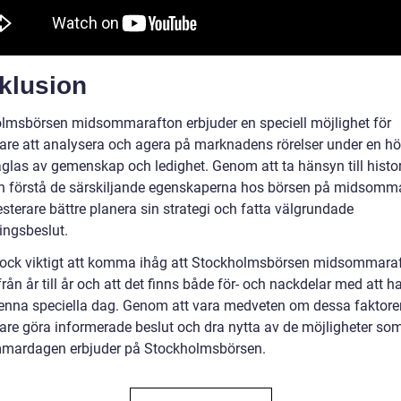
klusion
lmsbörsen midsommarafton erbjuder en speciell möjlighet för
rare att analysera och agera på marknadens rörelser under en hö
glas av gemenskap och ledighet. Genom att ta hänsyn till histo
h förstå de särskiljande egenskaperna hos börsen på midsomm
sterare bättre planera sin strategi och fatta välgrundade
ingsbeslut.
dock viktigt att komma ihåg att Stockholmsbörsen midsommara
från år till år och att det finns både för- och nackdelar med att h
enna speciella dag. Genom att vara medveten om dessa faktore
rare göra informerade beslut och dra nytta av de möjligheter so
mardagen erbjuder på Stockholmsbörsen.