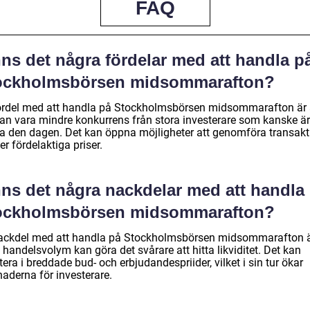
FAQ
ns det några fördelar med att handla p
ockholmsbörsen midsommarafton?
ördel med att handla på Stockholmsbörsen midsommarafton är 
kan vara mindre konkurrens från stora investerare som kanske är
ga den dagen. Det kan öppna möjligheter att genomföra transakt
mer fördelaktiga priser.
nns det några nackdelar med att handla
ockholmsbörsen midsommarafton?
ackdel med att handla på Stockholmsbörsen midsommarafton ä
 handelsvolym kan göra det svårare att hitta likviditet. Det kan
tera i breddade bud- och erbjudandespriider, vilket i sin tur ökar
naderna för investerare.