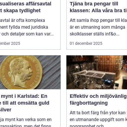
sualiseras affärsavtal
Tjäna bra pengar till
tt skapa tydlighet
klassen: Alla våra bra t
avtal är ofta komplexa
Att samla ihop pengar till kl
ent fyllda med juridiska
är en utmaning som många
 och detaljer som kan var...
skolklasser ställs inf&o...
ember 2025
01 december 2025
 mynt i Karlstad: En
Effektiv och miljövänlig
 till att omsätta guld
färgborttagning
ilver
Att ta bort färg från ytor kan
lja mynt kan verka som en
en utmanande uppgift som k
transaktion, men det finns
noggrannhet och ...