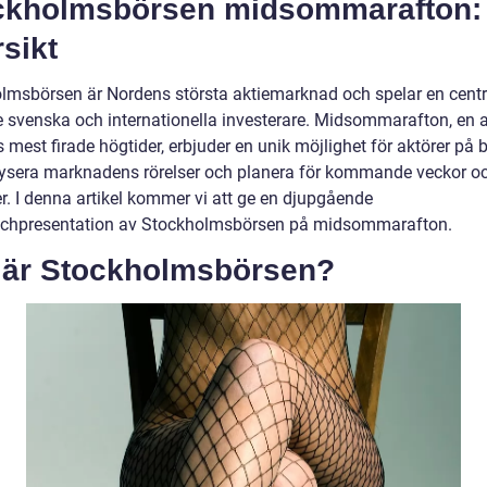
ckholmsbörsen midsommarafton:
sikt
lmsbörsen är Nordens största aktiemarknad och spelar en centra
e svenska och internationella investerare. Midsommarafton, en 
 mest firade högtider, erbjuder en unik möjlighet för aktörer på 
lysera marknadens rörelser och planera för kommande veckor o
. I denna artikel kommer vi att ge en djupgående
chpresentation av Stockholmsbörsen på midsommarafton.
 är Stockholmsbörsen?