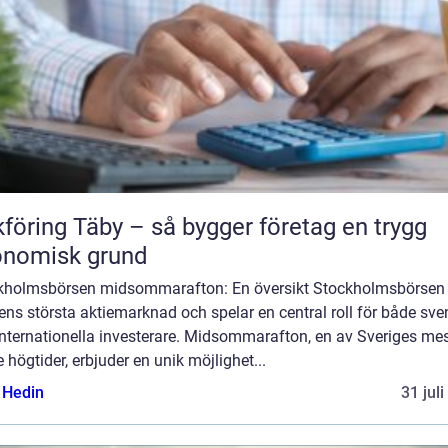
föring Täby – så bygger företag en trygg
onomisk grund
kholmsbörsen midsommarafton: En översikt Stockholmsbörsen 
ns största aktiemarknad och spelar en central roll för både sv
internationella investerare. Midsommarafton, en av Sveriges me
e högtider, erbjuder en unik möjlighet...
s Hedin
31 jul