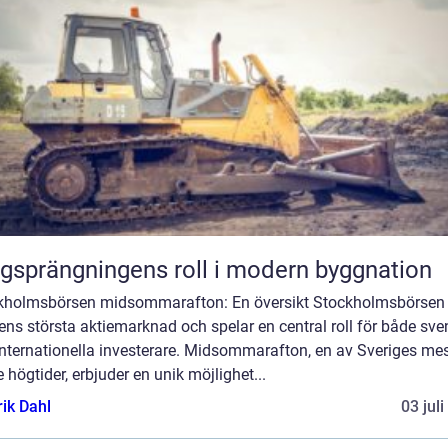
gsprängningens roll i modern byggnation
kholmsbörsen midsommarafton: En översikt Stockholmsbörsen 
ns största aktiemarknad och spelar en central roll för både sv
internationella investerare. Midsommarafton, en av Sveriges me
e högtider, erbjuder en unik möjlighet...
rik Dahl
03 jul