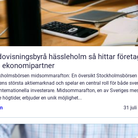
isningsbyrå hässleholm så hittar företag
t ekonomipartner
kholmsbörsen midsommarafton: En översikt Stockholmsbörsen 
ns största aktiemarknad och spelar en central roll för både sv
internationella investerare. Midsommarafton, en av Sveriges me
e högtider, erbjuder en unik möjlighet...
n
31 jul