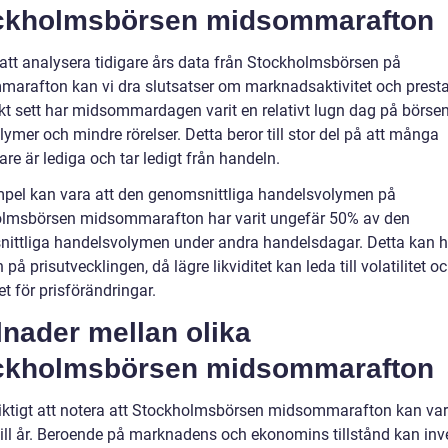
ckholmsbörsen midsommarafton
tt analysera tidigare års data från Stockholmsbörsen på
arafton kan vi dra slutsatser om marknadsaktivitet och presta
skt sett har midsommardagen varit en relativt lugn dag på börse
lymer och mindre rörelser. Detta beror till stor del på att många
are är lediga och tar ledigt från handeln.
mpel kan vara att den genomsnittliga handelsvolymen på
lmsbörsen midsommarafton har varit ungefär 50% av den
ittliga handelsvolymen under andra handelsdagar. Detta kan h
 på prisutvecklingen, då lägre likviditet kan leda till volatilitet 
t för prisförändringar.
lnader mellan olika
ckholmsbörsen midsommarafton
viktigt att notera att Stockholmsbörsen midsommarafton kan var
 till år. Beroende på marknadens och ekonomins tillstånd kan inv