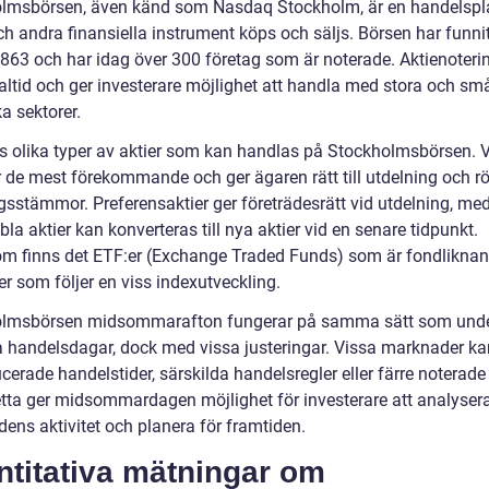
lmsbörsen, även känd som Nasdaq Stockholm, är en handelspl
ch andra finansiella instrument köps och säljs. Börsen har funni
863 och har idag över 300 företag som är noterade. Aktienoteri
ealtid och ger investerare möjlighet att handla med stora och sm
ka sektorer.
ns olika typer av aktier som kan handlas på Stockholmsbörsen. 
r de mest förekommande och ger ägaren rätt till utdelning och rö
gsstämmor. Preferensaktier ger företrädesrätt vid utdelning, me
bla aktier kan konverteras till nya aktier vid en senare tidpunkt.
m finns det ETF:er (Exchange Traded Funds) som är fondlikna
r som följer en viss indexutveckling.
olmsbörsen midsommarafton fungerar på samma sätt som und
 handelsdagar, dock med vissa justeringar. Vissa marknader k
cerade handelstider, särskilda handelsregler eller färre noterade
etta ger midsommardagen möjlighet för investerare att analyser
ens aktivitet och planera för framtiden.
ntitativa mätningar om