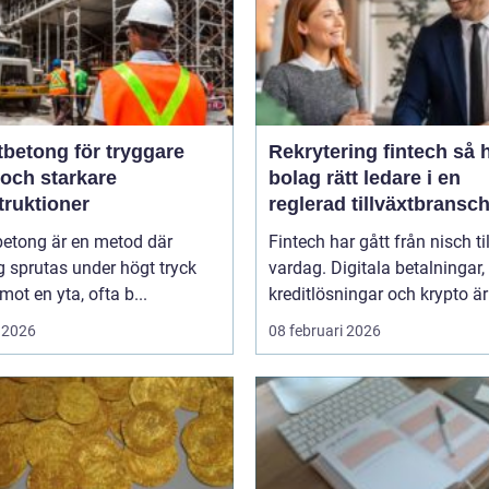
tbetong för tryggare
Rekrytering fintech så hittar
 och starkare
bolag rätt ledare i en
truktioner
reglerad tillväxtbransc
betong är en metod där
Fintech har gått från nisch til
 sprutas under högt tryck
vardag. Digitala betalningar,
 mot en yta, ofta b...
kreditlösningar och krypto är 
 2026
08 februari 2026