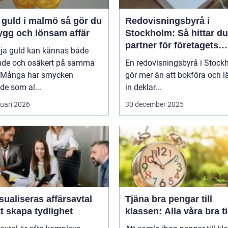
uld i malmö så gör du
Redovisningsbyrå i
ygg och lönsam affär
Stockholm: Så hittar du
partner för företagets
lja guld kan kännas både
ekonomi
nde och osäkert på samma
En redovisningsbyrå i Stock
 Många har smycken
gör mer än att bokföra och 
de som al...
in deklar...
ruari 2026
30 december 2025
sualiseras affärsavtal
Tjäna bra pengar till
tt skapa tydlighet
klassen: Alla våra bra t