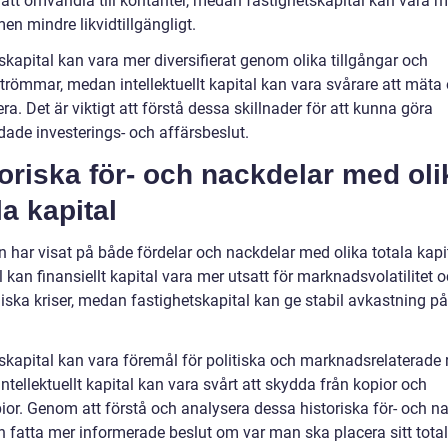
 att omvandla till kontanter, medan fastighetskapital kan vara m
men mindre likvidtillgängligt.
skapital kan vara mer diversifierat genom olika tillgångar och
strömmar, medan intellektuellt kapital kan vara svårare att mäta
era. Det är viktigt att förstå dessa skillnader för att kunna göra
dade investerings- och affärsbeslut.
oriska för- och nackdelar med oli
la kapital
n har visat på både fördelar och nackdelar med olika totala kapita
kan finansiellt kapital vara mer utsatt för marknadsvolatilitet 
ska kriser, medan fastighetskapital kan ge stabil avkastning på
skapital kan vara föremål för politiska och marknadsrelaterade r
tellektuellt kapital kan vara svårt att skydda från kopior och
pior. Genom att förstå och analysera dessa historiska för- och n
 fatta mer informerade beslut om var man ska placera sitt tota