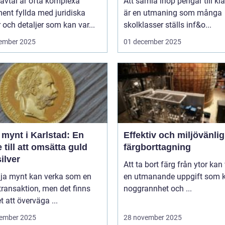
avtal är ofta komplexa
Att samla ihop pengar till kl
ent fyllda med juridiska
är en utmaning som många
 och detaljer som kan var...
skolklasser ställs inf&o...
ember 2025
01 december 2025
 mynt i Karlstad: En
Effektiv och miljövänlig
 till att omsätta guld
färgborttagning
ilver
Att ta bort färg från ytor kan
lja mynt kan verka som en
en utmanande uppgift som k
transaktion, men det finns
noggrannhet och ...
 att överväga ...
ember 2025
28 november 2025