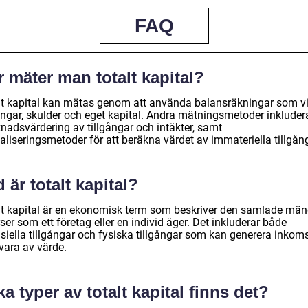
FAQ
 mäter man totalt kapital?
lt kapital kan mätas genom att använda balansräkningar som v
gångar, skulder och eget kapital. Andra mätningsmetoder inkluder
nadsvärdering av tillgångar och intäkter, samt
aliseringsmetoder för att beräkna värdet av immateriella tillgån
 är totalt kapital?
lt kapital är en ekonomisk term som beskriver den samlade mä
ser som ett företag eller en individ äger. Det inkluderar både
nsiella tillgångar och fysiska tillgångar som kan generera inkom
 vara av värde.
ka typer av totalt kapital finns det?