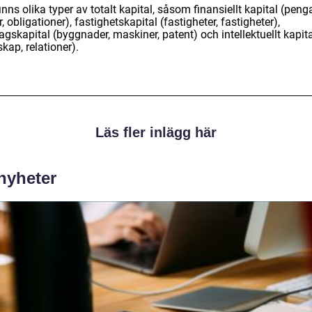
inns olika typer av totalt kapital, såsom finansiellt kapital (penga
r, obligationer), fastighetskapital (fastigheter, fastigheter),
agskapital (byggnader, maskiner, patent) och intellektuellt kapit
kap, relationer).
Läs fler inlägg här
 nyheter